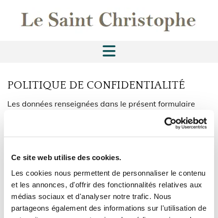
POLITIQUE DE CONFIDENTIALITÉ
Les données renseignées dans le présent formulaire
sont traitées par Le Saint Christophe Les informations
collectées ne seront utilisées que dans la mesure où
elles sont nécessaires pour : traiter vos demandes, Les
informations collectées sont destinées à Le Saint
Ce site web utilise des cookies.
Christophe et à ses sous-traitants. Vos informations
Les cookies nous permettent de personnaliser le contenu
sont conservées au maximum 3ans après votre dernier
et les annonces, d'offrir des fonctionnalités relatives aux
contact avec Le Saint Christophe Conformément à la loi
médias sociaux et d'analyser notre trafic. Nous
« informatique et libertés » du 6 janvier 1978 modifiée
partageons également des informations sur l'utilisation de
et au Règlement européen n°2016/679/UE du 27 avril